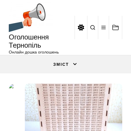
Оголошення
Перейти
Тернопіль
до
вмісту
Оголошення
Тернопіль
Онлайн дошка оголошень
ЗМІСТ