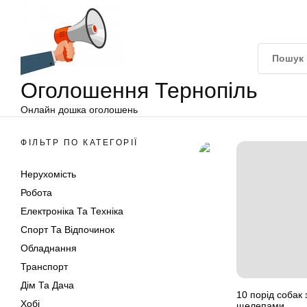
Оголошення
Перейти
Тернопіль
до
вмісту
Оголошення Тернопіль
Онлайн дошка оголошень
ФІЛЬТР ПО КАТЕГОРІЇ
Нерухомість
Робота
Електроніка Та Техніка
Спорт Та Відпочинок
Обладнання
Транспорт
Дім Та Дача
10 порід собак
Хобі
щелепами