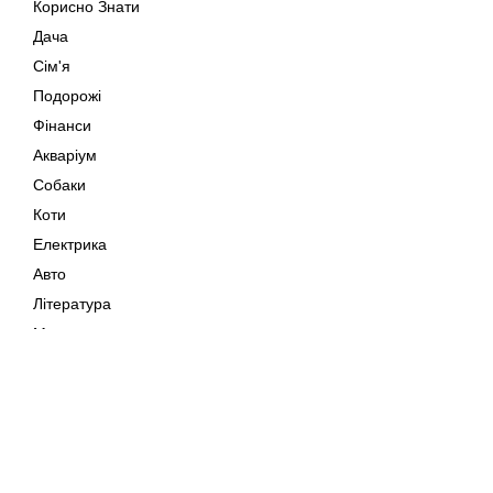
Корисно Знати
Дача
Сім'я
Подорожі
Фінанси
Акваріум
Собаки
Коти
Електрика
Авто
Література
Музика
Дозвілля
Кіно
Мапа сайту
Своїми Руками
Тварини
Авторське право © 202
Поради