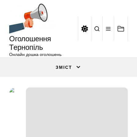
Оголошення
Перейти
Тернопіль
до
вмісту
Оголошення
Тернопіль
Онлайн дошка оголошень
ЗМІСТ