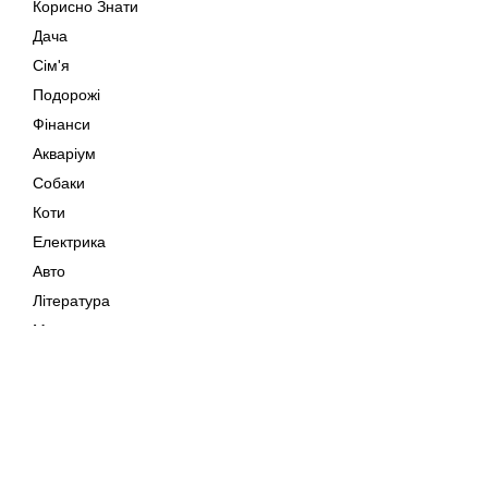
Корисно Знати
Дача
Сім'я
Подорожі
Фінанси
Акваріум
Собаки
Коти
Електрика
Авто
Література
Музика
Дозвілля
Кіно
Мапа сайту
Своїми Руками
Тварини
Авторське право © 202
Поради