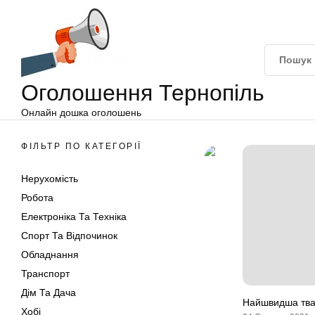
Оголошення
Перейти
Тернопіль
до
вмісту
Оголошення Тернопіль
Онлайн дошка оголошень
ФІЛЬТР ПО КАТЕГОРІЇ
Нерухомість
Робота
Електроніка Та Техніка
Спорт Та Відпочинок
Обладнання
Транспорт
Дім Та Дача
Найшвидша твар
Хобі