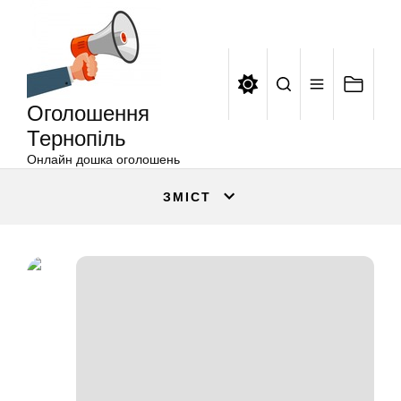
Оголошення
Перейти
Тернопіль
до
вмісту
Оголошення
Тернопіль
Онлайн дошка оголошень
ЗМІСТ