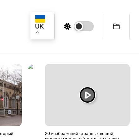
UK
к
который
20 изображений странных вещей,
которые можно найти только на дне