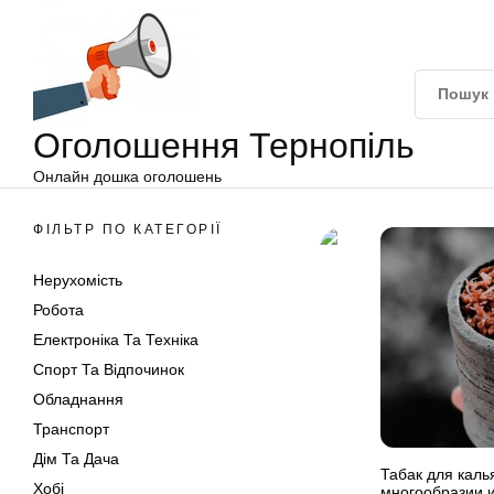
Оголошення
Перейти
Тернопіль
до
вмісту
Оголошення Тернопіль
Онлайн дошка оголошень
ФІЛЬТР ПО КАТЕГОРІЇ
Нерухомість
Робота
Електроніка Та Техніка
Спорт Та Відпочинок
Обладнання
Транспорт
Дім Та Дача
Табак для каль
Хобі
многообразии и