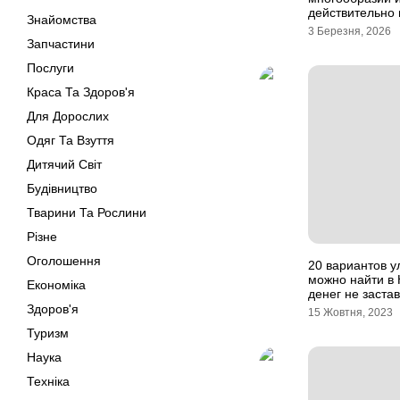
действительно 
Знайомства
3 Березня, 2026
Запчастини
Послуги
Краса Та Здоров'я
Для Дорослих
Одяг Та Взуття
Дитячий Світ
Будівництво
Тварини Та Рослини
Різне
Оголошення
20 вариантов у
можно найти в 
Економіка
денег не заста
Здоров'я
15 Жовтня, 2023
Туризм
Наука
Техніка