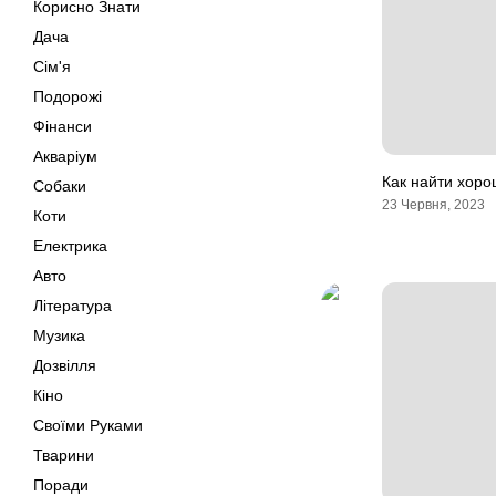
Корисно Знати
Дача
Сім'я
Подорожі
Фінанси
Акваріум
Как найти хоро
Собаки
23 Червня, 2023
Коти
Електрика
Авто
Література
Музика
Дозвілля
Кіно
Своїми Руками
Тварини
Поради