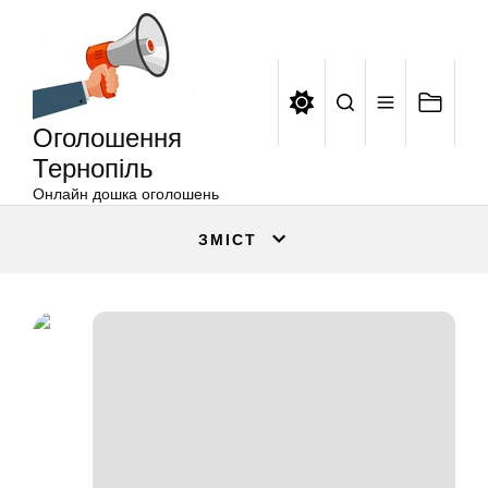
Оголошення
Перейти
Тернопіль
до
вмісту
Оголошення
Тернопіль
Онлайн дошка оголошень
ЗМІСТ