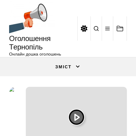
Оголошення
Перейти
Тернопіль
до
вмісту
Оголошення
Тернопіль
Онлайн дошка оголошень
ЗМІСТ