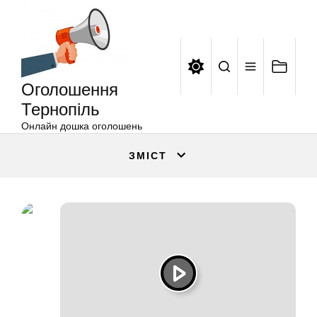
Оголошення
Перейти
Тернопіль
до
вмісту
Оголошення
Тернопіль
Онлайн дошка оголошень
ЗМІСТ