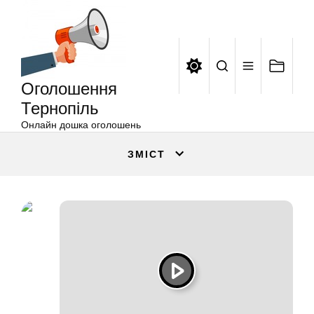
Оголошення
Перейти
Тернопіль
до
вмісту
Оголошення
Тернопіль
Онлайн дошка оголошень
ЗМІСТ