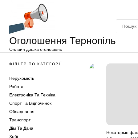
Оголошення
Перейти
Тернопіль
до
вмісту
Оголошення Тернопіль
Онлайн дошка оголошень
ФІЛЬТР ПО КАТЕГОРІЇ
Нерухомість
Робота
Електроніка Та Техніка
Спорт Та Відпочинок
Обладнання
Транспорт
Дім Та Дача
Некоторые фак
Хобі