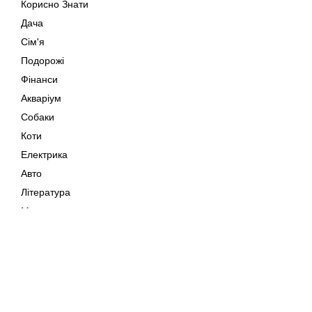
Корисно Знати
Дача
Сім'я
Подорожі
Фінанси
Акваріум
Собаки
Коти
Електрика
Авто
Література
Музика
Дозвілля
Кіно
Мапа сайту
Своїми Руками
Тварини
Авторське право © 202
Поради