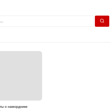
Пошу
ты о наморднике