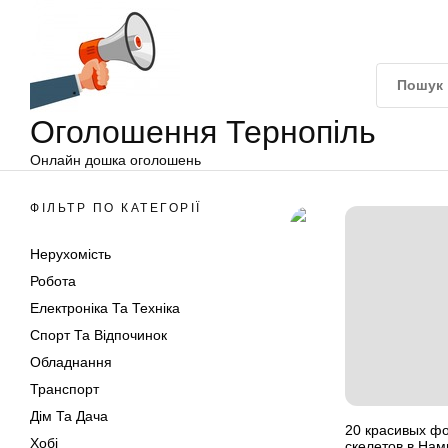
Оголошення
Перейти
Тернопіль
до
вмісту
Оголошення Тернопіль
Онлайн дошка оголошень
ФІЛЬТР ПО КАТЕГОРІЇ
Нерухомість
Робота
Електроніка Та Техніка
Спорт Та Відпочинок
Обладнання
Транспорт
Дім Та Дача
20 красивых ф
Хобі
скелетов в На