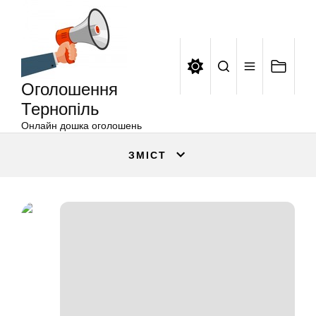
Оголошення
Перейти
Тернопіль
до
вмісту
Оголошення
Тернопіль
Онлайн дошка оголошень
ЗМІСТ