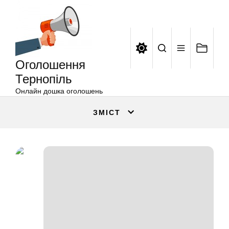
Оголошення
Перейти
Тернопіль
до
вмісту
Оголошення
Тернопіль
Онлайн дошка оголошень
ЗМІСТ