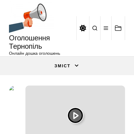
Оголошення
Перейти
Тернопіль
до
вмісту
Оголошення
Тернопіль
Онлайн дошка оголошень
ЗМІСТ