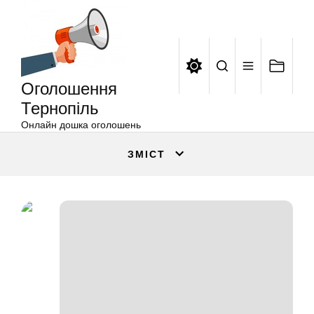
Оголошення
Перейти
Тернопіль
до
вмісту
Оголошення
Тернопіль
Онлайн дошка оголошень
ЗМІСТ