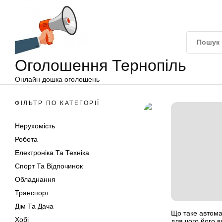
Оголошення
Перейти
Тернопіль
до
вмісту
Оголошення Тернопіль
Онлайн дошка оголошень
ФІЛЬТР ПО КАТЕГОРІЇ
Нерухомість
Робота
Електроніка Та Техніка
Спорт Та Відпочинок
Обладнання
Транспорт
Дім Та Дача
Що таке автома
Хобі
для чого його 