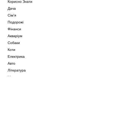
Корисно Знати
Дача
Сім'я
Подорожі
Фінанси
Акваріум
Собаки
Коти
Електрика
Авто
Література
Музика
Дозвілля
Кіно
Мапа сайту
Своїми Руками
Тварини
Авторське право © 202
Поради