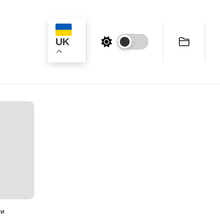
UK
к
ги