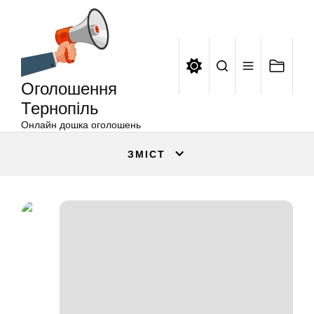
Оголошення
Перейти
Тернопіль
до
вмісту
Оголошення
Тернопіль
Онлайн дошка оголошень
ЗМІСТ