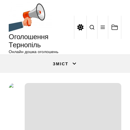
Оголошення
Перейти
Тернопіль
до
вмісту
Оголошення
Тернопіль
Онлайн дошка оголошень
ЗМІСТ