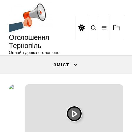
Оголошення
Перейти
Тернопіль
до
вмісту
Оголошення
Тернопіль
Онлайн дошка оголошень
ЗМІСТ