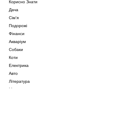
Корисно Знати
Дача
Сім'я
Подорожі
Фінанси
Акваріум
Собаки
Коти
Електрика
Авто
Література
Музика
Дозвілля
Кіно
Мапа сайту
Своїми Руками
Тварини
Авторське право © 202
Поради