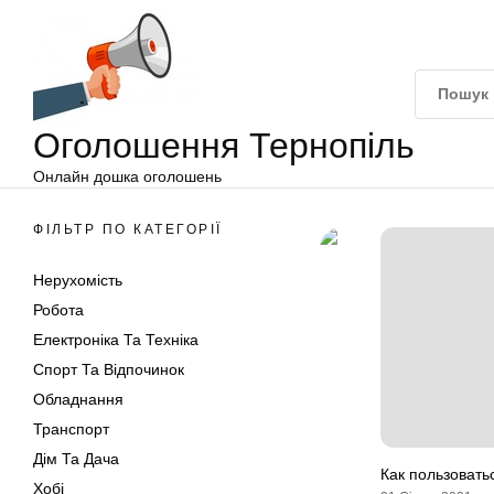
Оголошення
Перейти
Тернопіль
до
вмісту
Оголошення Тернопіль
Онлайн дошка оголошень
ФІЛЬТР ПО КАТЕГОРІЇ
Нерухомість
Робота
Електроніка Та Техніка
Спорт Та Відпочинок
Обладнання
Транспорт
Дім Та Дача
Как пользоват
Хобі