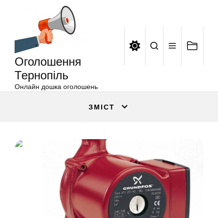
Оголошення
Перейти
Тернопіль
до
вмісту
Оголошення
Тернопіль
Онлайн дошка оголошень
ЗМІСТ