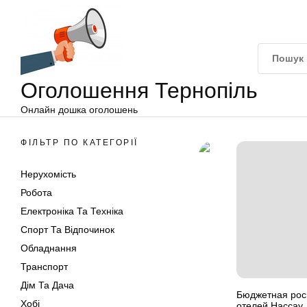
Оголошення
Перейти
Тернопіль
до
вмісту
Оголошення Тернопіль
Онлайн дошка оголошень
ФІЛЬТР ПО КАТЕГОРІЇ
Нерухомість
Робота
Електроніка Та Техніка
Спорт Та Відпочинок
Обладнання
Транспорт
Дім Та Дача
Бюджетная роск
Хобі
отелей Нассау,