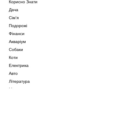
Корисно Знати
Дача
Сім'я
Подорожі
Фінанси
Акваріум
Собаки
Коти
Електрика
Авто
Література
Музика
Дозвілля
Кіно
Мапа сайту
Своїми Руками
Тварини
Авторське право © 202
Поради