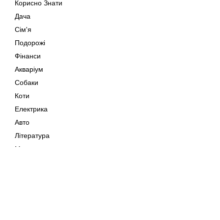
Корисно Знати
Дача
Сім'я
Подорожі
Фінанси
Акваріум
Собаки
Коти
Електрика
Авто
Література
Музика
Дозвілля
Кіно
Мапа сайту
Своїми Руками
Тварини
Авторське право © 202
Поради