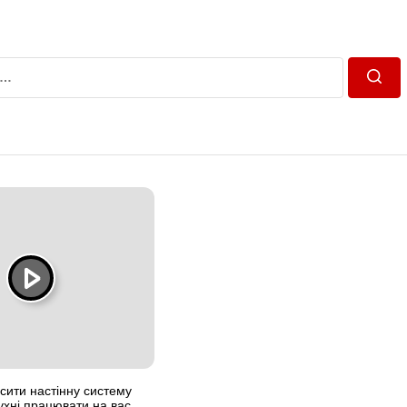
Пошу
усити настінну систему
ухні працювати на вас