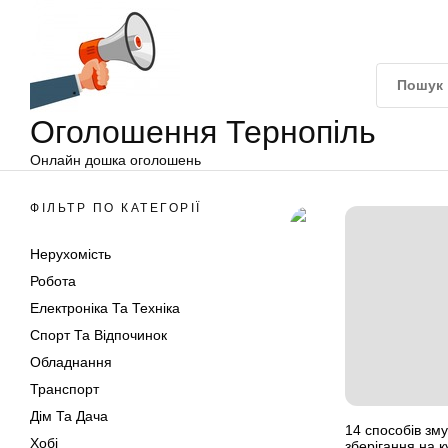
Оголошення
Перейти
Тернопіль
до
вмісту
Оголошення Тернопіль
Онлайн дошка оголошень
ФІЛЬТР ПО КАТЕГОРІЇ
Нерухомість
Робота
Електроніка Та Техніка
Спорт Та Відпочинок
Обладнання
Транспорт
Дім Та Дача
14 способів зм
Хобі
зберігання на к