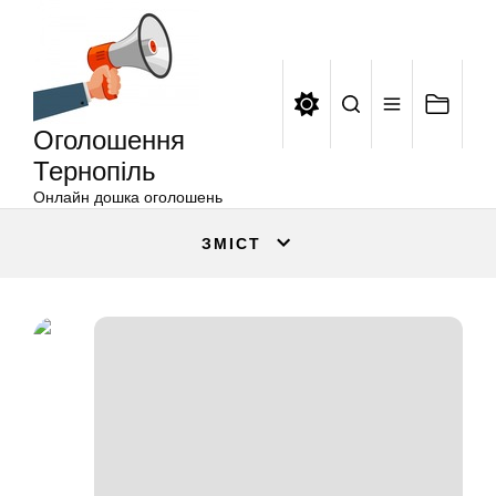
Оголошення
Перейти
Тернопіль
до
вмісту
Оголошення
Тернопіль
Онлайн дошка оголошень
ЗМІСТ