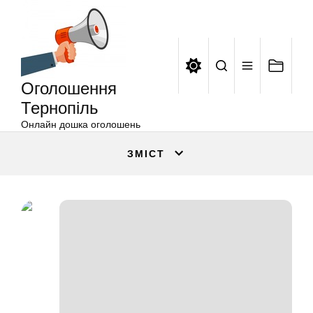
Оголошення
Перейти
Тернопіль
до
вмісту
Оголошення
Тернопіль
Онлайн дошка оголошень
ЗМІСТ