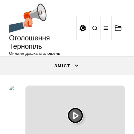
Оголошення
Перейти
Тернопіль
до
вмісту
Оголошення
Тернопіль
Онлайн дошка оголошень
ЗМІСТ