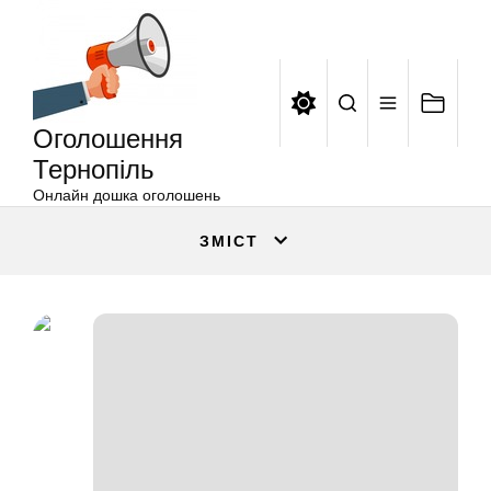
Оголошення
Перейти
Тернопіль
до
вмісту
Оголошення
Тернопіль
Онлайн дошка оголошень
ЗМІСТ