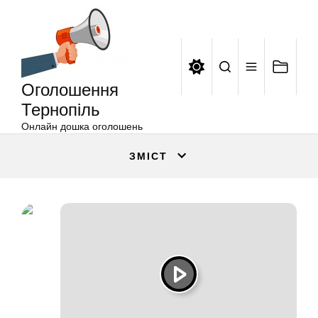
Оголошення
Перейти
Тернопіль
до
вмісту
Оголошення
Тернопіль
Онлайн дошка оголошень
ЗМІСТ