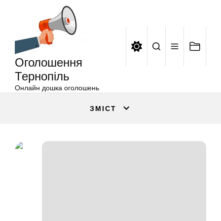
Оголошення
Перейти
Тернопіль
до
вмісту
Оголошення
Тернопіль
Онлайн дошка оголошень
ЗМІСТ