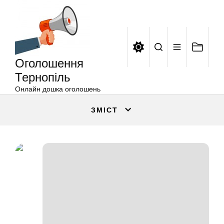
Оголошення
Перейти
Тернопіль
до
вмісту
Оголошення
Тернопіль
Онлайн дошка оголошень
ЗМІСТ