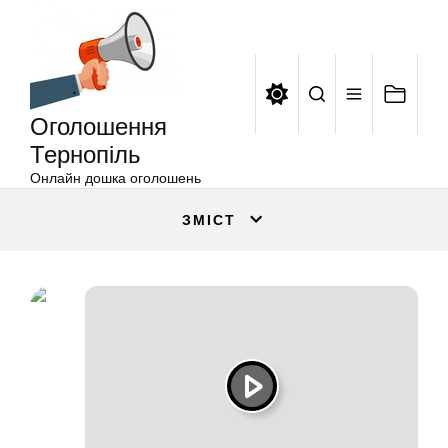
Оголошення
Перейти
Тернопіль
до
вмісту
Оголошення
Тернопіль
Онлайн дошка оголошень
ЗМІСТ