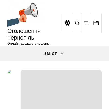
Оголошення
Перейти
Тернопіль
до
вмісту
Оголошення
Тернопіль
Онлайн дошка оголошень
ЗМІСТ