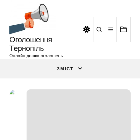
Оголошення
Перейти
Тернопіль
до
вмісту
Оголошення
Тернопіль
Онлайн дошка оголошень
ЗМІСТ