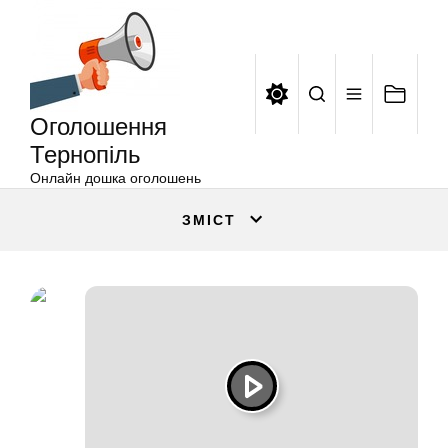
Оголошення
Перейти
Тернопіль
до
вмісту
Оголошення
Тернопіль
Онлайн дошка оголошень
ЗМІСТ