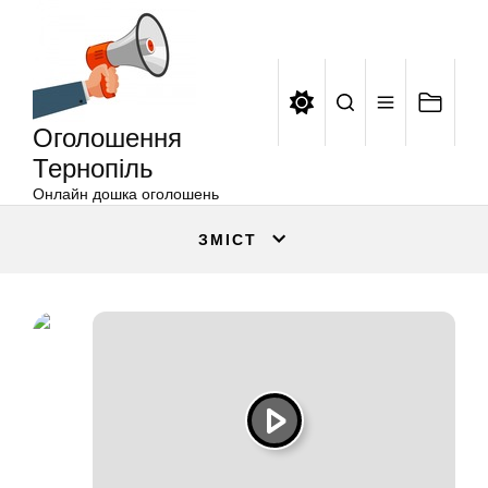
Оголошення
Перейти
Тернопіль
до
вмісту
Оголошення
Тернопіль
Онлайн дошка оголошень
ЗМІСТ