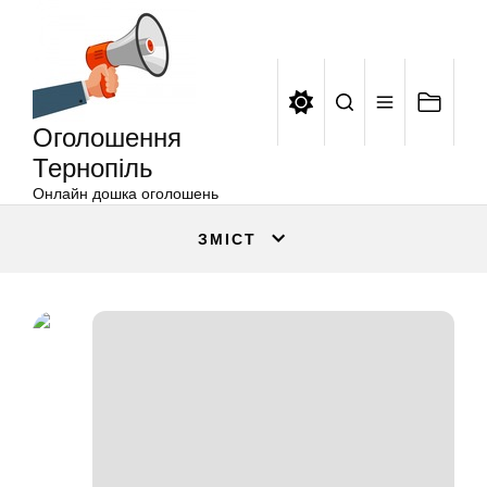
Оголошення
Перейти
Тернопіль
до
вмісту
Оголошення
Тернопіль
Онлайн дошка оголошень
ЗМІСТ