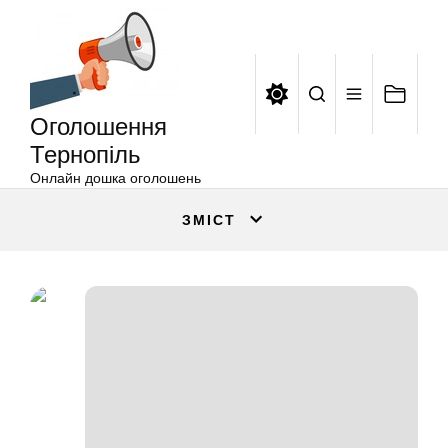
Оголошення
Перейти
Тернопіль
до
вмісту
Оголошення
Тернопіль
Онлайн дошка оголошень
ЗМІСТ