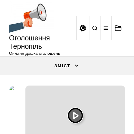
Оголошення
Перейти
Тернопіль
до
вмісту
Оголошення
Тернопіль
Онлайн дошка оголошень
ЗМІСТ