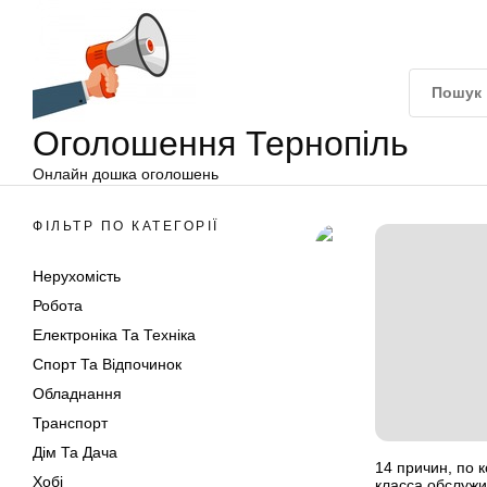
Оголошення
Перейти
Тернопіль
до
вмісту
Оголошення Тернопіль
Онлайн дошка оголошень
ФІЛЬТР ПО КАТЕГОРІЇ
Нерухомість
Робота
Електроніка Та Техніка
Спорт Та Відпочинок
Обладнання
Транспорт
Дім Та Дача
14 причин, по
Хобі
класса обслужи