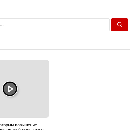
Пошу
 которым повышение
вания до бизнес-класса