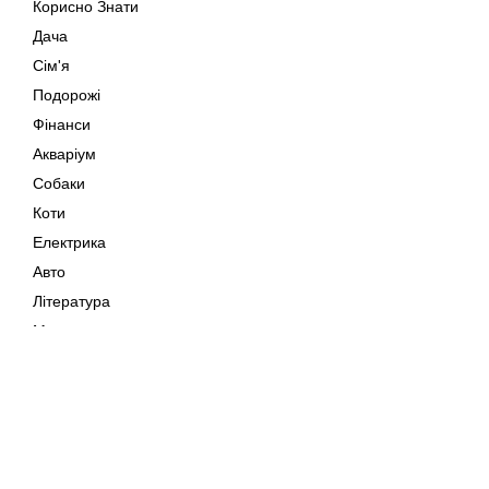
Корисно Знати
Дача
Сім'я
Подорожі
Фінанси
Акваріум
Собаки
Коти
Електрика
Авто
Література
Музика
Дозвілля
Кіно
Мапа сайту
Своїми Руками
Тварини
Авторське право © 202
Поради