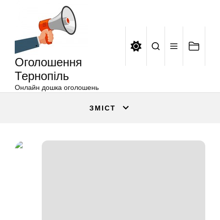
Оголошення
Перейти
Тернопіль
до
вмісту
Оголошення
Тернопіль
Онлайн дошка оголошень
ЗМІСТ