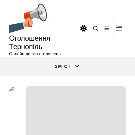
Оголошення
Перейти
Тернопіль
до
вмісту
Оголошення
Тернопіль
Онлайн дошка оголошень
ЗМІСТ