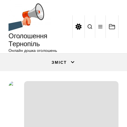
Оголошення
Перейти
Тернопіль
до
вмісту
Оголошення
Тернопіль
Онлайн дошка оголошень
ЗМІСТ