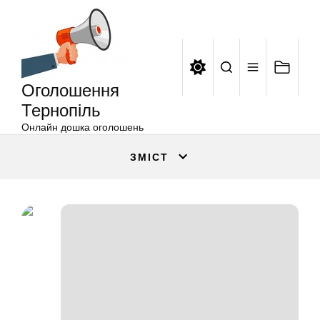
Оголошення
Перейти
Тернопіль
до
вмісту
Оголошення
Тернопіль
Онлайн дошка оголошень
ЗМІСТ