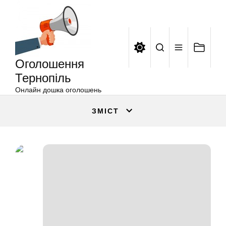
Оголошення
Перейти
Тернопіль
до
вмісту
Оголошення
Тернопіль
Онлайн дошка оголошень
ЗМІСТ