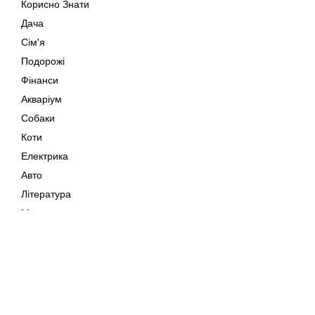
Корисно Знати
Дача
Сім'я
Подорожі
Фінанси
Акваріум
Собаки
Коти
Електрика
Авто
Література
Музика
Дозвілля
Кіно
Мапа сайту
Своїми Руками
Тварини
Авторське право © 202
Поради