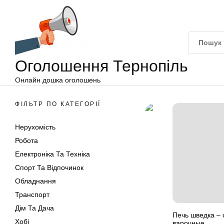
Оголошення
Перейти
Тернопіль
до
вмісту
Оголошення Тернопіль
Онлайн дошка оголошень
ФІЛЬТР ПО КАТЕГОРІЇ
Нерухомість
Робота
Електроніка Та Техніка
Спорт Та Відпочинок
Обладнання
Транспорт
Дім Та Дача
Печь шведка – 
Хобі
варочные