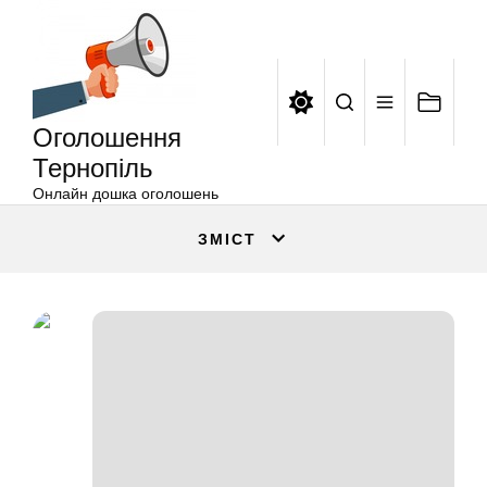
Оголошення
Перейти
Тернопіль
до
вмісту
Оголошення
Тернопіль
Онлайн дошка оголошень
ЗМІСТ