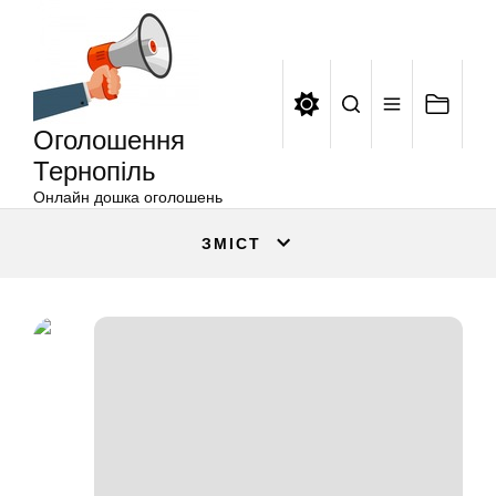
Оголошення
Перейти
Тернопіль
до
вмісту
Оголошення
Тернопіль
Онлайн дошка оголошень
ЗМІСТ