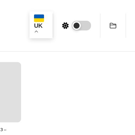
UK
к
З –