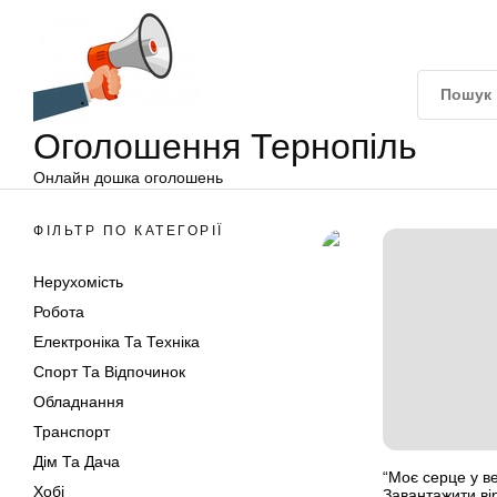
Оголошення
Перейти
Тернопіль
до
вмісту
Оголошення Тернопіль
Онлайн дошка оголошень
ФІЛЬТР ПО КАТЕГОРІЇ
Нерухомість
Робота
Електроніка Та Техніка
Спорт Та Відпочинок
Обладнання
Транспорт
Дім Та Дача
“Моє серце у ве
Хобі
Завантажити ві