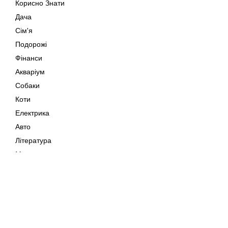
Корисно Знати
Дача
Сім'я
Подорожі
Фінанси
Акваріум
Собаки
Коти
Електрика
Авто
Література
Музика
Дозвілля
Кіно
Мапа сайту
Своїми Руками
Тварини
Авторське право © 202
Поради