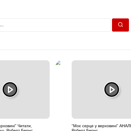
Пошу
рховині” Читати,
“Моє серце у верховині” АНАЛІ
рш. Роберт Бернс
Роберт Бернс