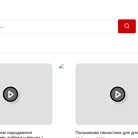
Пошу
днем народження
Пальчикова гімнастика для діт
ів: добірка у віршах і