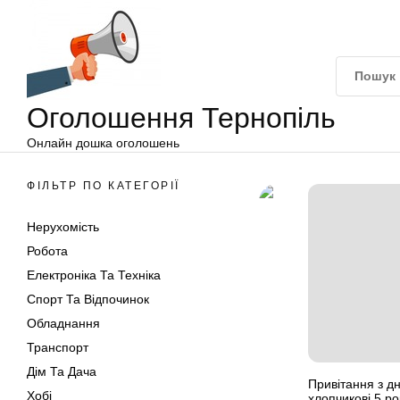
Оголошення
Перейти
Тернопіль
до
вмісту
Оголошення Тернопіль
Онлайн дошка оголошень
ФІЛЬТР ПО КАТЕГОРІЇ
Нерухомість
Робота
Електроніка Та Техніка
Спорт Та Відпочинок
Обладнання
Транспорт
Дім Та Дача
Привітання з 
Хобі
хлопчикові 5 рок