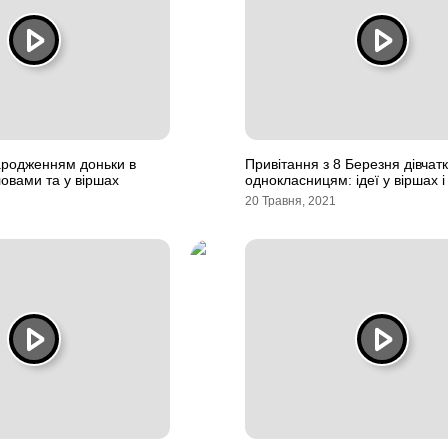
ародженням доньки в
Привітання з 8 Березня дівчат
ловами та у віршах
однокласницям: ідеї у віршах і
20 Травня, 2021