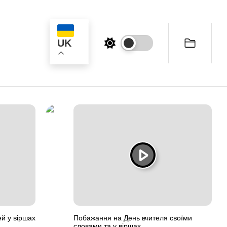
UK
к
ей у віршах
Побажання на День вчителя своїми
словами та у віршах